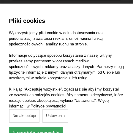
Pliki cookies
Adres e-mail:*
Wykorzystujemy pliki cookie w celu dostosowania oraz
personalizacji zawartości i reklam, umożliwienia funkcji
społecznościowych i analizy ruchu na stronie.
Temat:
Informacje dotyczące sposobu korzystania z naszej witryny
przekazujemy partnerom w obszarach mediów
społecznościowych, reklamy oraz analizy danych. Partnerzy mogą
łączyć te informacje z innymi danymi otrzymanymi od Ciebie lub
Treść wiadomości:*
uzyskanymi w trakcie korzystania z ich usług.
Klikając “Akceptuję wszystkie“, zgadzasz się abyśmy korzystali
ze wszystkich rodzajów cookies. Aby samemu zdecydować, które
rodzaje cookies akceptujesz, wybierz “Ustawienia“. Więcej
informacji w
Polityce prywatności
Nie akceptuję
Ustawienia
Chcę otrzymać na mój adres e-mail odpowiedź od
Medream Paulina Rodziewicz Norbert Ropiak s.c. na
zadane w formularzu pytanie.*