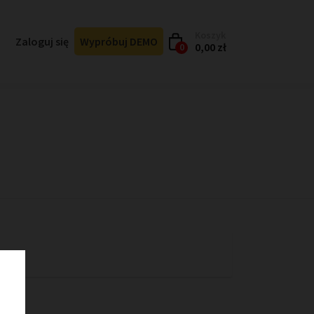
Koszyk
Zaloguj się
Wypróbuj DEMO
0,00 zł
0