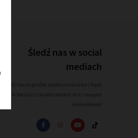
Śledź nas w social
mediach
e
prawdź nasze profile społecznościowe i bądź
na bieżąco z wydarzeniami oraz nowymi
materiałami!