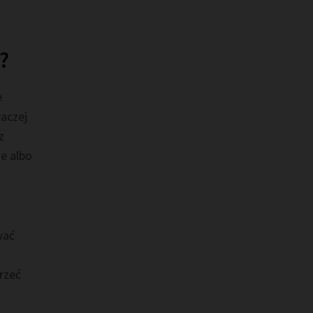
?
e
aczej
z
e albo
wać
rzeć