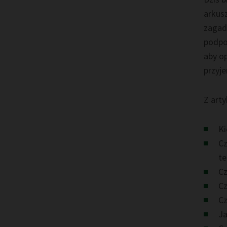
arkusz
zagadn
podpo
aby o
przyje
Z arty
Ki
Cz
te
Cz
Cz
Cz
Ja