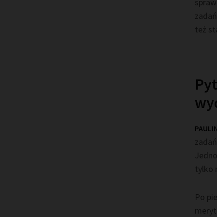
spraw
zadań
też s
Pyt
wy
PAULI
zadań
Jedno
tylko 
Po pie
meryt