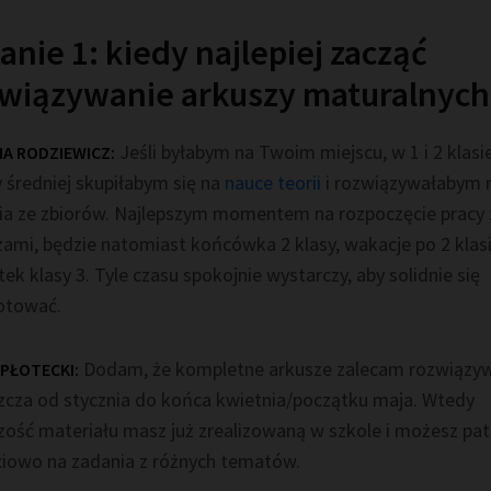
anie 1:
kiedy najlepiej zacząć
wiązywanie arkuszy maturalnych
Jeśli byłabym na Twoim miejscu, w 1 i 2 klasi
NA RODZIEWICZ:
 średniej skupiłabym się na
nauce teorii
i rozwiązywałabym r
ia ze zbiorów. Najlepszym momentem na rozpoczęcie pracy 
zami, będzie natomiast końcówka 2 klasy, wakacje po 2 klasi
ek klasy 3. Tyle czasu spokojnie wystarczy, aby solidnie się
otować.
Dodam, że kompletne arkusze zalecam rozwiązy
 PŁOTECKI:
zcza od stycznia do końca kwietnia/początku maja. Wtedy
zość materiału masz już zrealizowaną w szkole i możesz pat
ciowo na zadania z różnych
tematów.