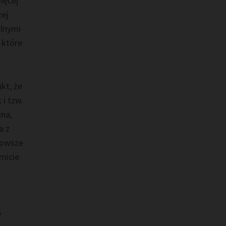
ięcej
żej
alnymi
 które
kt, że
 i tzw.
ina,
a z
jnowsze
micie
y