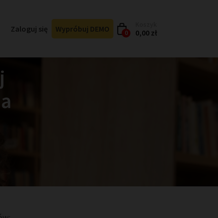
Koszyk
Zaloguj się
Wypróbuj DEMO
0,00 zł
0
j
ia
ów: