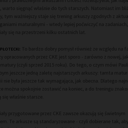
nia z prawdziwymi arkuszami i chcesz rozwiązywać jak najw
 warto sięgnąć właśnie do tych starszych. Natomiast im bli
, tym ważniejszy staje się trening arkuszy zgodnych z aktu
aniami maturalnymi - wtedy lepiej poćwiczyć na zadaniach,
ały się na przestrzeni kilku ostatnich lat.
To bardzo dobry pomysł również ze względu na fa
 PŁOTECKI:
y opracowanych przez CKE jest sporo - zarówno z nowej, jak
 matury (czyli sprzed 2015 roku). Do tego, o czym mówi Paul
bym jeszcze jedną zaletę najstarszych arkuszy: tamta matur
ii nie była jeszcze tak wymagająca, jak obecna. Dlatego na
ze można spokojnie zostawić na koniec, a do treningu znako
 się właśnie starsze.
iały przygotowane przez CKE zawsze okazują się świetnym
em. Te arkusze są standaryzowane - czyli dobierane tak, ab