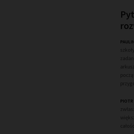
Pyt
roz
PAULI
szkoły
zadan
arkus
począt
przyg
PIOTR
zwłas
więks
całoś