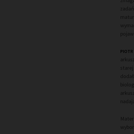
zmaga
zadań,
matury
wymag
pojawi
PIOTR
arkusz
starej
dodał
biolog
arkus
nadają
Mater
wybor