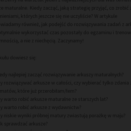
e maturalne. Kiedy zacząć, jaką strategię przyjąć, co zrobić 
ieniami, których jeszcze się nie uczyliście? W artykule
wiadamy również, jak podejść do rozwiązywania zadań z ar
ptymalnie wykorzystać czas pozostały do egzaminu i trenow
mnością, a nie z niechęcią. Zaczynamy!
kułu dowiesz się:
edy najlepiej zacząć rozwiązywanie arkuszy maturalnych?
y rozwiązywać arkusze w całości, czy wybierać tylko zdania 
matów, które już przerobiłam/łem?
y warto robić arkusze maturalne ze starszych lat?
y warto robić arkusze z wydawnictw?
y niskie wyniki próbnej matury zwiastują porażkę w maju?
k sprawdzać arkusze?