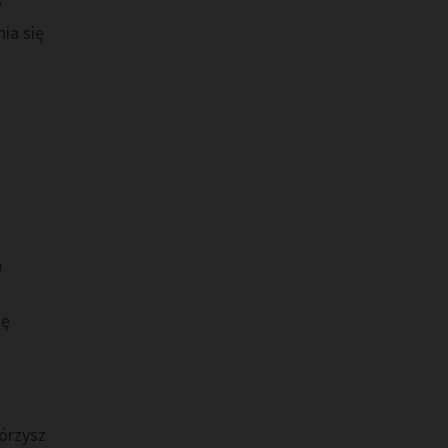
w
ia się
h
gę
órzysz