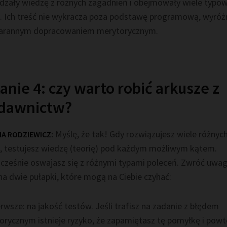
dzały wiedzę z różnych zagadnień i obejmowały wiele typó
. Ich treść nie wykracza poza podstawę programową, wyróżn
tarannym dopracowaniem
merytorycznym
.
anie 4: czy warto robić arkusze z
dawnictw?
Myślę, że tak! Gdy rozwiązujesz wiele różnyc
NA RODZIEWICZ:
, testujesz wiedzę (teorię) pod każdym możliwym kątem.
cześnie oswajasz się z różnymi typami poleceń. Zwróć uwa
na dwie pułapki, które mogą na Ciebie czyhać:
rwsze: na jakość testów. Jeśli trafisz na zadanie z błędem
orycznym istnieje ryzyko, że zapamiętasz tę pomyłkę i powt