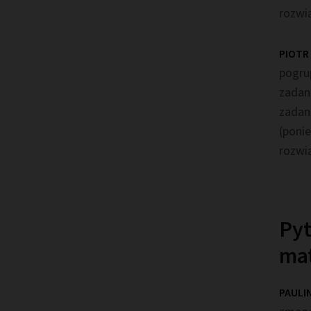
rozwi
PIOTR
pogru
zadani
zadani
(poni
rozwi
Pyt
mat
PAULI