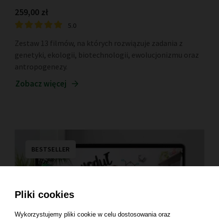
259,00 zł
5.0
Zestaw 13 filmów, na których rozwiązuje zadania z
genetyki, ekologii, biotechnologii, ewolucjonizmu oraz
antropogenezy.
Zobacz więcej
BESTSELLER
Pliki cookies
Wykorzystujemy pliki cookie w celu dostosowania oraz