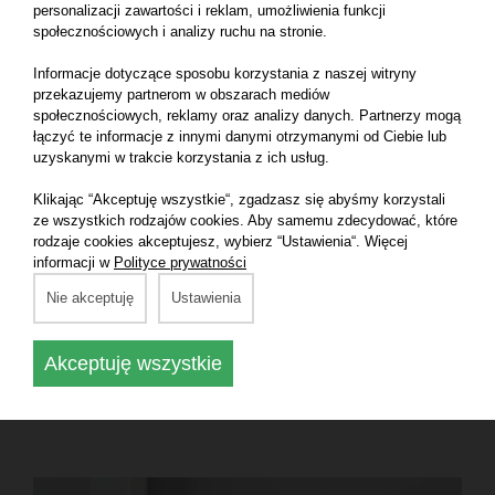
personalizacji zawartości i reklam, umożliwienia funkcji
społecznościowych i analizy ruchu na stronie.
Informacje dotyczące sposobu korzystania z naszej witryny
przekazujemy partnerom w obszarach mediów
społecznościowych, reklamy oraz analizy danych. Partnerzy mogą
łączyć te informacje z innymi danymi otrzymanymi od Ciebie lub
uzyskanymi w trakcie korzystania z ich usług.
Kurs teoretyczny - moduł I
Klikając “Akceptuję wszystkie“, zgadzasz się abyśmy korzystali
ze wszystkich rodzajów cookies. Aby samemu zdecydować, które
186,00 zł
rodzaje cookies akceptujesz, wybierz “Ustawienia“. Więcej
informacji w
Polityce prywatności
5.0
Nie akceptuję
Ustawienia
Zestaw 7 filmów, na których omawiam chemiczne
podstawy życia, komórkę oraz metabolizm
Akceptuję wszystkie
Zobacz więcej