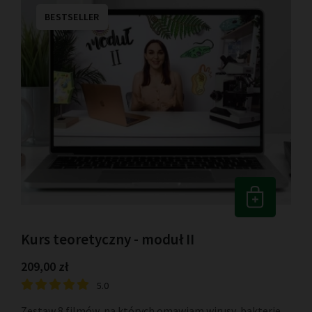
BESTSELLER
Kurs teoretyczny - moduł II
209,00 zł
5.0
Zestaw 8 filmów, na których omawiam wirusy, bakterie,