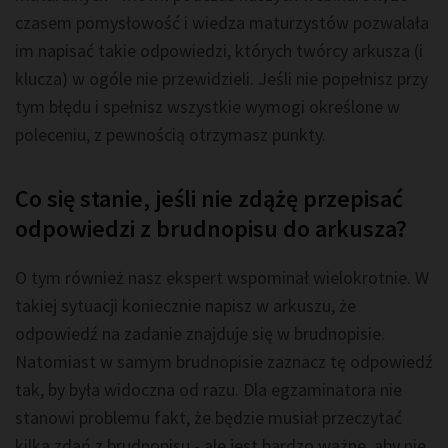
czasem pomysłowość i wiedza maturzystów pozwalała
im napisać takie odpowiedzi, których twórcy arkusza (i
klucza) w ogóle nie przewidzieli. Jeśli nie popełnisz przy
tym błędu i spełnisz wszystkie wymogi określone w
poleceniu, z pewnością otrzymasz punkty.
Co się stanie, jeśli nie zdążę przepisać
odpowiedzi z brudnopisu do arkusza?
O tym również nasz ekspert wspominał wielokrotnie. W
takiej sytuacji koniecznie napisz w arkuszu, że
odpowiedź na zadanie znajduje się w brudnopisie.
Natomiast w samym brudnopisie zaznacz tę odpowiedź
tak, by była widoczna od razu. Dla egzaminatora nie
stanowi problemu fakt, że będzie musiał przeczytać
kilka zdań z brudnopisu - ale jest bardzo ważne, aby nie