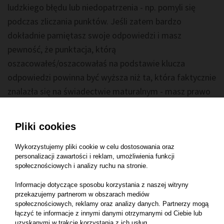
ludzkiego błędu lub niedopatrzenia - np. pomyli się
podczas zliczania punktów. Jeśli zatem bardzo
dokładnie pamiętasz swoje odpowiedzi i masz
pewność, że punktacja, którą
oszacowałeś/oszacowałaś na podstawie klucza
odpowiedzi powinna być wyższa niż ta, która faktycznie
znalazła się na świadectwie maturalnym - masz prawo
złożyć wniosek o wgląd do pracy egzaminacyjnej.
Możliwość zajrzenia do pracy bywa szczególnie ważna
Pliki cookies
dla osób, które chcą dostać się na bardzo oblegane
kierunki studiów - takie jak medycyna czy farmacja.
Wykorzystujemy pliki cookie w celu dostosowania oraz
personalizacji zawartości i reklam, umożliwienia funkcji
Tam liczy się każdy punkt!
społecznościowych i analizy ruchu na stronie.
Aby zajrzeć do swojej pracy maturalnej i zobaczyć, w
Informacje dotyczące sposobu korzystania z naszej witryny
przekazujemy partnerom w obszarach mediów
jaki sposób została ona oceniona przez egzaminatora,
społecznościowych, reklamy oraz analizy danych. Partnerzy mogą
musisz złożyć wniosek do dyrektora Okręgowej Komisji
łączyć te informacje z innymi danymi otrzymanymi od Ciebie lub
uzyskanymi w trakcie korzystania z ich usług.