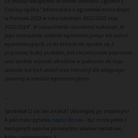
Co musisz uwzględnić w swoim wniosku? Zgodnie z
Częścią ogólną "Informatora o egzaminie maturalnym
w Formule 2023 w roku szkolnym 2022/2023 oraz
2023/2024":
W uzasadnieniu absolwent wykazuje, że
jego rozwiązanie zadania egzaminacyjnego lub zadań
egzaminacyjnych, co do których nie zgadza się z
przyznaną liczbą punktów, jest merytorycznie poprawne
oraz spełnia warunki określone w poleceniu do tego
zadania lub tych zadań oraz instrukcji dla zdającego
zawartej w arkuszu egzaminacyjnym.
---
Spodobał Ci się ten artykuł? Udostępnij go znajomym!
A jeśli masz pytania,
napisz do nas
- być może jeden z
następnych wpisów poświęcimy właśnie tematowi,
który zaproponujesz :)