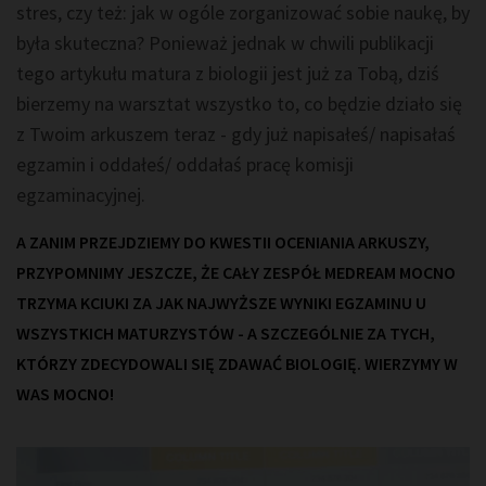
stres, czy też: jak w ogóle zorganizować sobie naukę, by
była skuteczna? Ponieważ jednak w chwili publikacji
tego artykułu matura z biologii jest już za Tobą, dziś
bierzemy na warsztat wszystko to, co będzie działo się
z Twoim arkuszem teraz - gdy już napisałeś/ napisałaś
egzamin i oddałeś/ oddałaś pracę komisji
egzaminacyjnej.
A ZANIM PRZEJDZIEMY DO KWESTII OCENIANIA ARKUSZY,
PRZYPOMNIMY JESZCZE, ŻE CAŁY ZESPÓŁ MEDREAM MOCNO
TRZYMA KCIUKI ZA JAK NAJWYŻSZE WYNIKI EGZAMINU U
WSZYSTKICH MATURZYSTÓW - A SZCZEGÓLNIE ZA TYCH,
KTÓRZY ZDECYDOWALI SIĘ ZDAWAĆ BIOLOGIĘ. WIERZYMY W
WAS MOCNO!