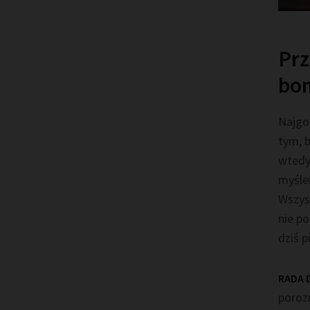
Prz
bom
Najgor
tym, b
wtedy
myślen
Wszysc
nie po
dziś 
RADA D
poroz