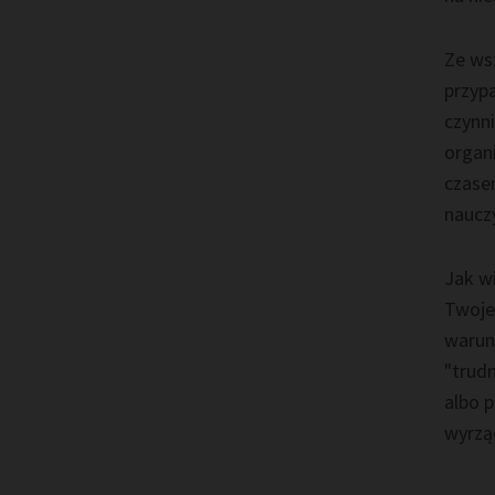
Ze wsz
przyp
czynni
organi
czase
nauczy
Jak wi
Twoje
warun
"trudn
albo p
wyrzą