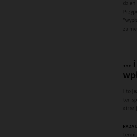
dzień 
Przyp
"wypł
za me
...
wp
I to 
ten sp
stres
RADA D
termin