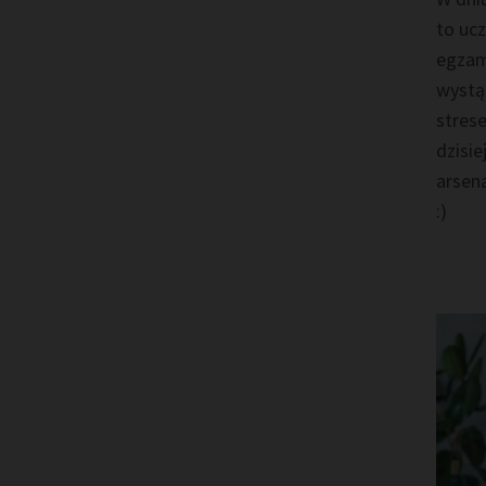
to ucz
egzam
wystąp
stres
dzisie
arsena
:)