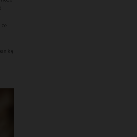
d
e ze
paniką