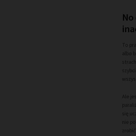
No 
ina
To pra
albo b
strach
szybci
wszys
Ale je
parali
się u
nie p
zrobi