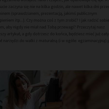
ucie zaczyna się nie na kilka godzin, ale nawet kilka dni prze
inem (sprawdzianem, prezentacją, jakimś publicznym
ieniem itp...). Czy można coś z tym zrobić? I jak radzić sobi
em, aby nigdy nie miał nad Tobą przewagi? Przeczytaj nasz
jszy artykuł, a gdy dotrzesz do końca, będziesz mieć już cały
ł narzędzi do walki z maturalną (i w ogóle: egzaminacyjną) 