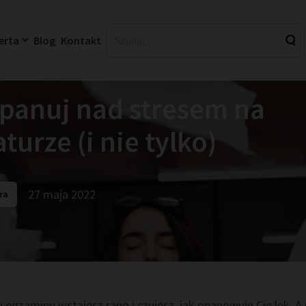
erta
Blog
Kontakt
panuj nad stresem na
turze (i nie tylko)
27 maja 2022
ra
 egzaminu wstajesz rano i czujesz, jak opanowuje Cię lęk. 