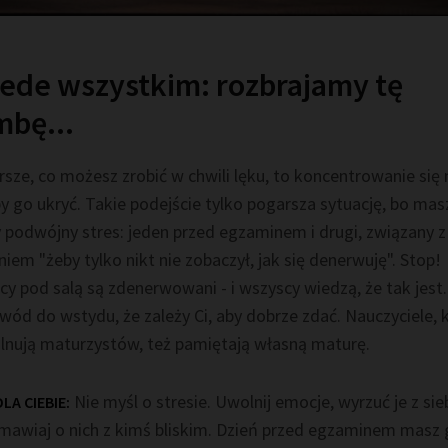
ede wszystkim: rozbrajamy tę
bę...
sze, co możesz zrobić w chwili lęku, to koncentrowanie się 
y go ukryć. Takie podejście tylko pogarsza sytuację, bo mas
 podwójny stres: jeden przed egzaminem i drugi, związany z
iem "żeby tylko nikt nie zobaczył, jak się denerwuję". Stop!
y pod salą są zdenerwowani - i wszyscy wiedzą, że tak jest
wód do wstydu, że zależy Ci, aby dobrze zdać. Nauczyciele, 
pilnują maturzystów, też pamiętają własną maturę.
Nie myśl o stresie. Uwolnij emocje, wyrzuć je z sieb
LA CIEBIE:
mawiaj o nich z kimś bliskim. Dzień przed egzaminem masz 