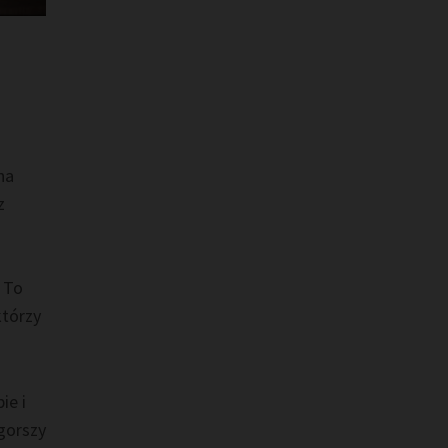
na
z
. To
którzy
ie i
gorszy