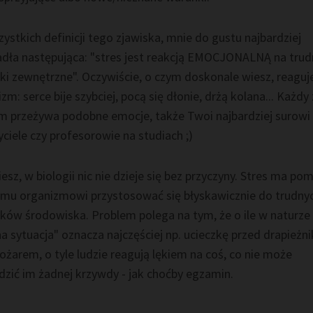
ystkich definicji tego zjawiska, mnie do gustu najbardziej
adła następująca: "stres jest reakcją EMOCJONALNĄ na tru
ki zewnętrzne". Oczywiście, o czym doskonale wiesz, reaguje
zm: serce bije szybciej, pocą się dłonie, drżą kolana... Każdy 
m przeżywa podobne emocje, także Twoi najbardziej surowi
ciele czy profesorowie na studiach ;)
esz, w biologii nic nie dzieje się bez przyczyny. Stres ma po
mu organizmowi przystosować się błyskawicznie do trudny
ków środowiska. Problem polega na tym, że o ile w naturze
a sytuacja" oznacza najczęściej np. ucieczkę przed drapieżn
ożarem, o tyle ludzie reagują lękiem na coś, co nie może
dzić im żadnej krzywdy - jak choćby egzamin.