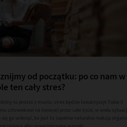
znijmy od początku: po co nam w
le ten cały stres?
dzmy to prosto z mostu: stres będzie towarzyszył Tobie (i
u człowiekowi na świecie) przez całe życie, w wielu sytuacj
 się go uniknąć, bo jest to zupełnie naturalna reakcja organ
esprzyjające albo nowe/nieznane warunki.