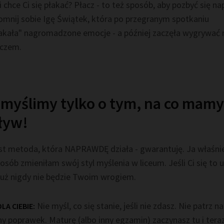
i chce Ci się płakać? Płacz - to też sposób, aby pozbyć się nap
omnij sobie Igę Świątek, która po przegranym spotkaniu
akała" nagromadzone emocje - a później zaczęła wygrywać
czem.
 i myślimy tylko o tym, na co mamy
ływ!
jest metoda, która NAPRAWDĘ działa - gwarantuję. Ja właśni
osób zmieniłam swój styl myślenia w liceum. Jeśli Ci się to 
 już nigdy nie będzie Twoim wrogiem.
Nie myśl, co się stanie, jeśli nie zdasz. Nie patrz na
LA CIEBIE:
y poprawek. Maturę (albo inny egzamin) zaczynasz tu i teraz