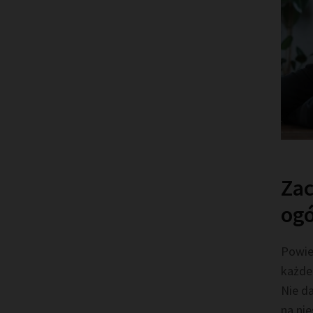
Zac
ogó
Powie
każdem
Nie da
na ni