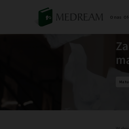
O nas
Of
Za
ma
Matu
W dniu