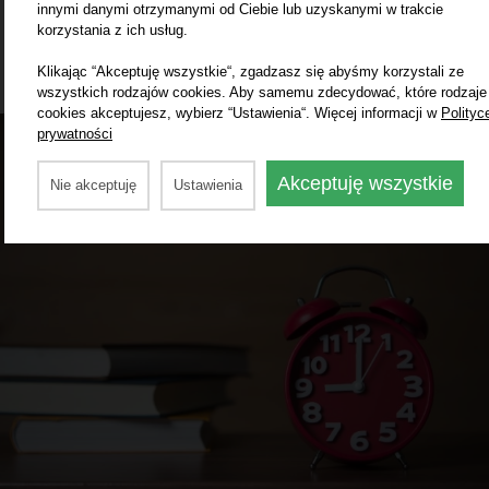
innymi danymi otrzymanymi od Ciebie lub uzyskanymi w trakcie
korzystania z ich usług.
Klikając “Akceptuję wszystkie“, zgadzasz się abyśmy korzystali ze
wszystkich rodzajów cookies. Aby samemu zdecydować, które rodzaje
cookies akceptujesz, wybierz “Ustawienia“. Więcej informacji w
Polityc
prywatności
Akceptuję wszystkie
Nie akceptuję
Ustawienia