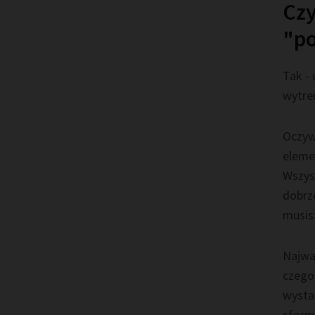
Czy
"po
Tak -
wytre
Oczyw
eleme
Wszys
dobrze
musis
Najwa
czego
wysta
sform