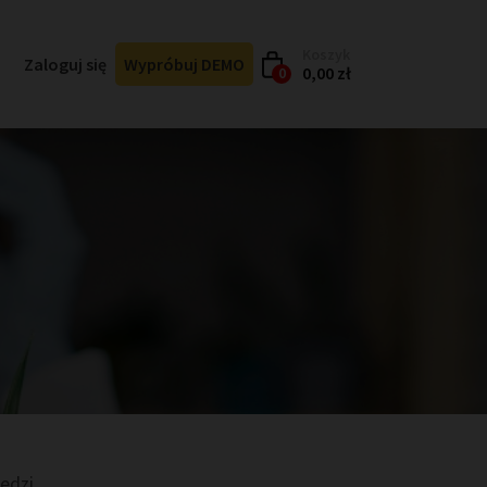
Koszyk
Zaloguj się
Wypróbuj DEMO
0,00 zł
0
edzi