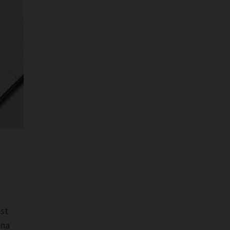
est
 na