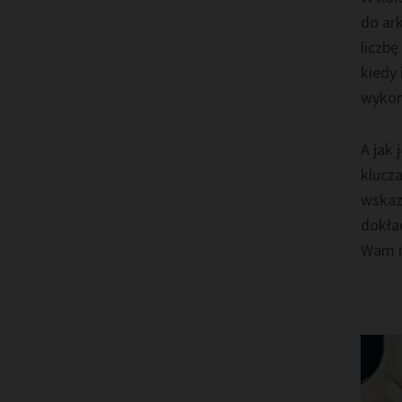
do ar
liczb
kiedy 
wykon
A jak 
klucza
wskaz
dokła
Wam n