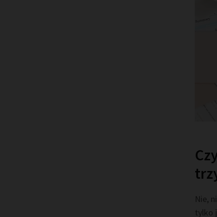
Czy
trz
Nie, 
tylko 