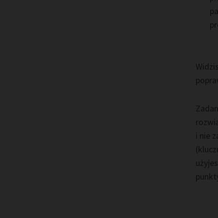
pa
pr
Widzi
popraw
Zadan
rozwi
i nie 
(klucz
użyje
punkt