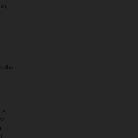
leń,
a albo
, w
sz
ii
i