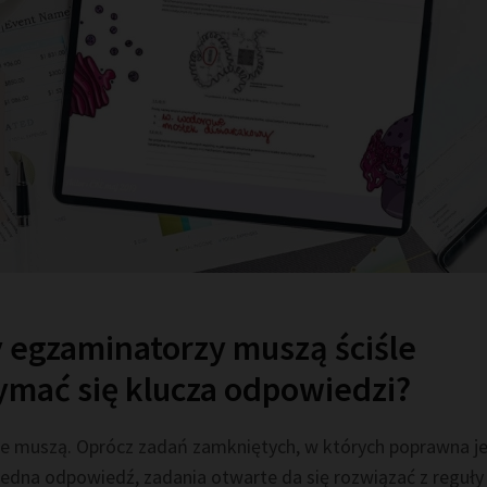
 egzaminatorzy muszą ściśle
ymać się klucza odpowiedzi?
nie muszą. Oprócz zadań zamkniętych, w których poprawna j
jedna odpowiedź, zadania otwarte da się rozwiązać z reguły