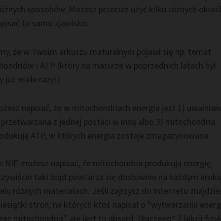
różnych sposobów. Możesz przecież użyć kilku różnych okreś
opisać to samo zjawisko.
my, że w Twoim arkuszu maturalnym pojawi się np. temat
hondriów i ATP (który na maturze w poprzednich latach był
 już wiele razy!):
żesz napisać, że w mitochondriach energia jest 1) uwalnian
 przetwarzana z jednej postaci w inną albo 3) mitochondria
odukują ATP, w których energia zostaje zmagazynowana.
e NIE możesz napisać, że mitochondria produkują energię.
zywiście taki błąd powtarza się dosłownie na każdym kroku
elu różnych materiałach. Jeśli zajrzysz do Internetu znajdzie
iesiątki stron, na których ktoś napisał o "wytwarzaniu energ
zez mitochondria", ale jest to absurd. Dlaczego? Z lekcji fizyk