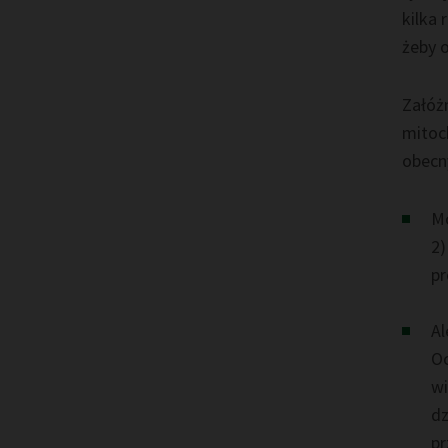
kilka 
żeby 
Załóż
mitoc
obecny
Mo
2)
pr
Al
Oc
wi
dz
pr