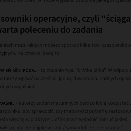
sowniki operacyjne, czyli "ściąg
arta poleceniu do zadania
aniach maturalnych możesz spotkać kilka tzw. czasownikó
yjnych. Najczęściej będą to:
albo
- to zadanie typu "krótka piłka". W odpowi
YMIEŃ
PODAJ
starczy wpisać najczęściej jedno, dwa słowa. Żadnych opis
dnych wyjaśnień.
- autorzy zadań maturalnych bardzo lubią korzystać 
JAŚNIJ
asownika, aby sprawdzić, czy maturzyści potrafią zastosow
oją wiedzę w praktyce. Jeśli chcesz wyjaśnić komuś jakieś
awisko, musisz najpierw sam / sama dobrze je zrozumieć.