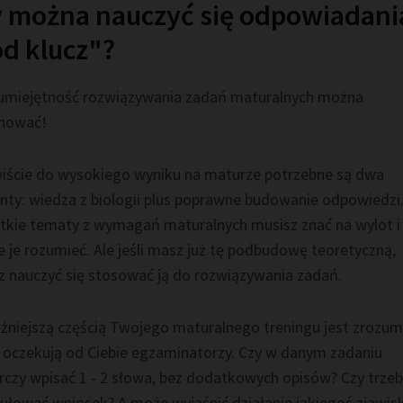
 można nauczyć się odpowiadani
d klucz"?
 umiejętność rozwiązywania zadań maturalnych można
nować!
iście do wysokiego wyniku na maturze potrzebne są dwa
nty: wiedza z biologii plus poprawne budowanie odpowiedzi
tkie tematy z wymagań maturalnych musisz znać na wylot i
 je rozumieć. Ale jeśli masz już tę podbudowę teoretyczną,
z nauczyć się stosować ją do rozwiązywania zadań.
żniejszą częścią Twojego maturalnego treningu jest zrozumi
 oczekują od Ciebie egzaminatorzy. Czy w danym zadaniu
rczy wpisać 1 - 2 słowa, bez dodatkowych opisów? Czy trze
ułować wniosek? A może wyjaśnić działanie jakiegoś zjawis