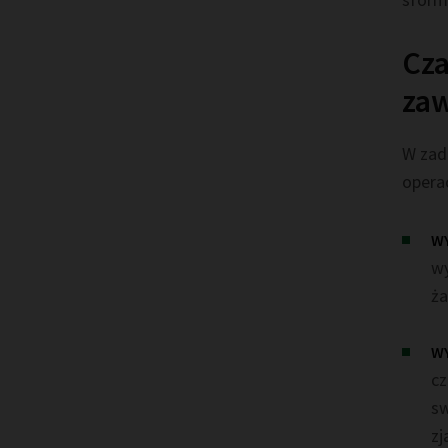
Cza
zaw
W zad
operac
W
wy
ża
WY
cz
sw
zj