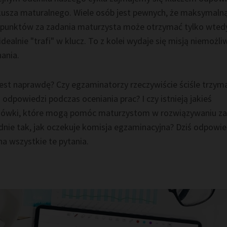
kusza maturalnego. Wiele osób jest pewnych, że maksymaln
ę punktów za zadania maturzysta może otrzymać tylko wted
idealnie "trafi" w klucz. To z kolei wydaje się misją niemożl
ania.
jest naprawdę? Czy egzaminatorzy rzeczywiście ściśle trzyma
 odpowiedzi podczas oceniania prac? I czy istnieją jakieś
ówki, które mogą pomóc maturzystom w rozwiązywaniu z
dnie tak, jak oczekuje komisja egzaminacyjna? Dziś odpowi
a wszystkie te pytania.