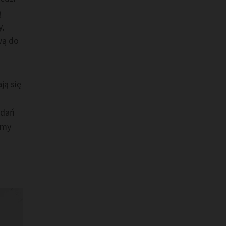
ą
y,
iwą do
ją się
adań
emy