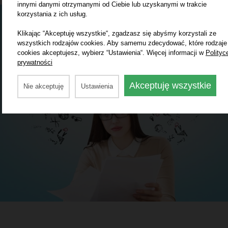
innymi danymi otrzymanymi od Ciebie lub uzyskanymi w trakcie
korzystania z ich usług.
Klikając “Akceptuję wszystkie“, zgadzasz się abyśmy korzystali ze
wszystkich rodzajów cookies. Aby samemu zdecydować, które rodzaje
cookies akceptujesz, wybierz “Ustawienia“. Więcej informacji w
Polityc
prywatności
Akceptuję wszystkie
Nie akceptuję
Ustawienia