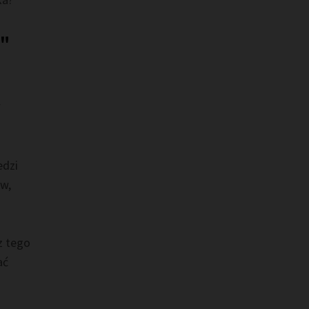
a"
w
edzi
ów,
z tego
ać