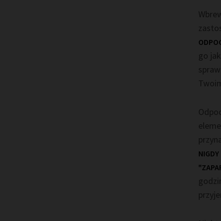
Wbrew
zastos
ODPOC
go ja
sprawd
Twoim
Odpoc
eleme
przyna
NIGDY
"ZAPA
godzin
przyje