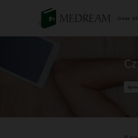
O nas
Of
Cz
Spos
W art