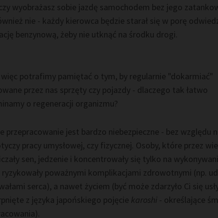
czy wyobrażasz sobie jazdę samochodem bez jego zatanko
wnież nie - każdy kierowca będzie starał się w porę odwied
ację benzynową, żeby nie utknąć na środku drogi.
 więc potrafimy pamiętać o tym, by regularnie "dokarmiać"
owane przez nas sprzęty czy pojazdy - dlaczego tak łatwo
inamy o regeneracji organizmu?
e przepracowanie jest bardzo niebezpieczne - bez względu n
tyczy pracy umysłowej, czy fizycznej. Osoby, które przez wie
czały sen, jedzenie i koncentrowały się tylko na wykonywan
 ryzykowały poważnymi komplikacjami zdrowotnymi (np. u
wałami serca), a nawet życiem (być może zdarzyło Ci się usł
rpnięte z języka japońskiego pojęcie
karoshi
- określające śm
racowania).