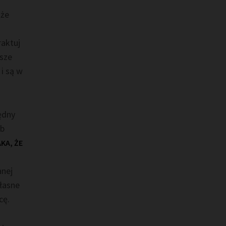
 że
raktuj
jsze
i są w
ędny
ub
KA, ŻE
anej
własne
cę.