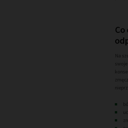
Co 
od
Na szc
swoje
konse
zmęcz
nieprz
bó
uc
zn