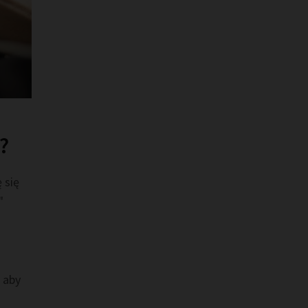
?
 się
"
a
 aby