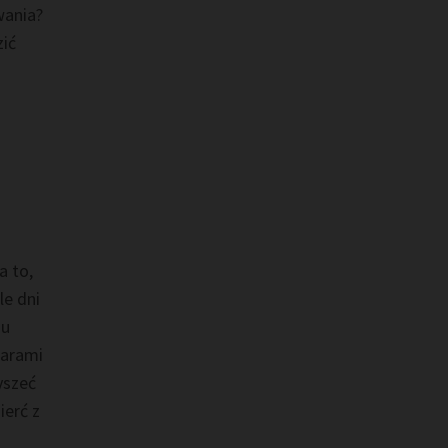
wania?
zić
a to,
le dni
iu
darami
yszeć
ierć z