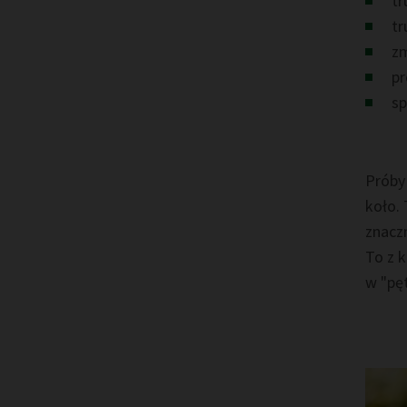
tr
tr
zm
pr
sp
Próby 
koło.
znacz
To z k
w "pęt