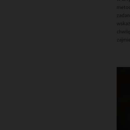
metod
zadan
wskaz
chwilę
zajmi