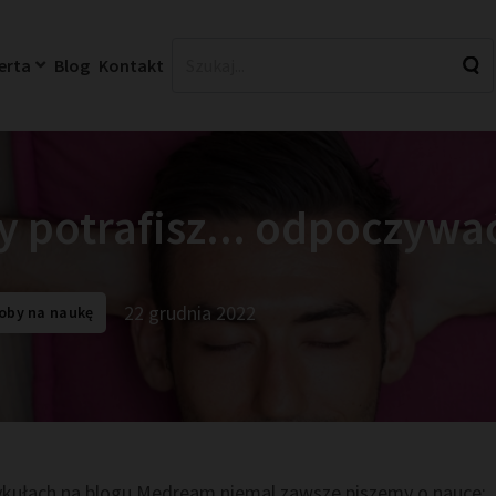
erta
Blog
Kontakt
y potrafisz... odpoczywa
22 grudnia 2022
oby na naukę
ykułach na blogu Medream niemal zawsze piszemy o nauce: