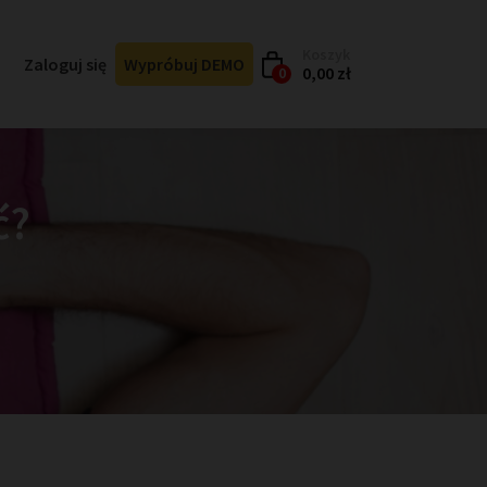
Koszyk
Zaloguj się
Wypróbuj DEMO
0,00 zł
0
ć?