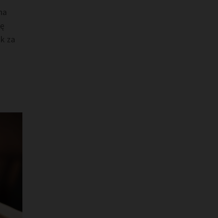
na
rę
k za