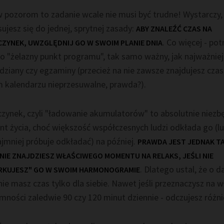
 pozorom to zadanie wcale nie musi być trudne! Wystarczy,
ujesz się do jednej, sprytnej zasady:
ABY ZNALEŹĆ CZAS NA
. Co więcej - pot
ZYNEK, UWZGLĘDNIJ GO W SWOIM PLANIE DNIA
ko "żelazny punkt programu", tak samo ważny, jak najważnie
ziany czy egzaminy (przecież na nie zawsze znajdujesz czas 
 kalendarzu nieprzesuwalne, prawda?).
zynek, czyli "ładowanie akumulatorów" to absolutnie niezb
nt życia, choć większość współczesnych ludzi odkłada go (l
jmniej próbuje odkładać) na później.
PRAWDA JEST JEDNAK TA
 NIE ZNAJDZIESZ WŁAŚCIWEGO MOMENTU NA RELAKS, JEŚLI NIE
. Dlatego ustal, że o d
RKUJESZ" GO W SWOIM HARMONOGRAMIE
ie masz czas tylko dla siebie. Nawet jeśli przeznaczysz na 
mności zaledwie 90 czy 120 minut dziennie - odczujesz różni