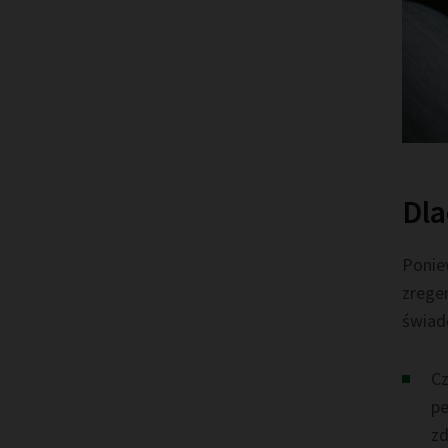
Dla
Poniew
zrege
świad
Cz
pe
zd