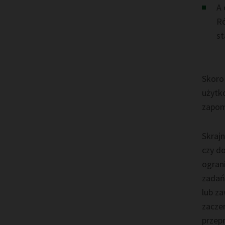
A 
Ró
st
Skoro
użytk
zapom
Skrajn
czy do
ograni
zadań
lub za
zacze
przep