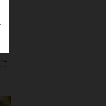
e
ędne
czać
bko.
adasz