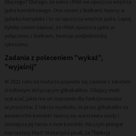
Dlaczego? Dlatego, że samo rRNA nie opuszcza wnętrza
jądra komórkowego. Ono razem z białkami tworzy w
jąderku kompleks i to on opuszcza wnętrze jądra. Lepiej
byłoby zatem napisać, że rRNA opuszcza jądro w
połączeniu z białkiem, tworząc podjednostkę
rybosomu.
Zadania z poleceniem "wykaż",
"wyjaśnij"
W 2021 roku na maturze pojawiło się zadanie z tekstem
źródłowym dotyczącym glikokaliksu. Zdający mieli
wykazać, jakie ma on znaczenie dla funkcjonowania
erytrocytów. Z tekstu wynikało, że przez glikokaliks na
powierzchni komórki tworzy się warstewka wody i
zmniejsza jej tarcie o inne komórki. Na czym polegał
najczęstszy błąd? Maturzyści pisali, że "funkcją