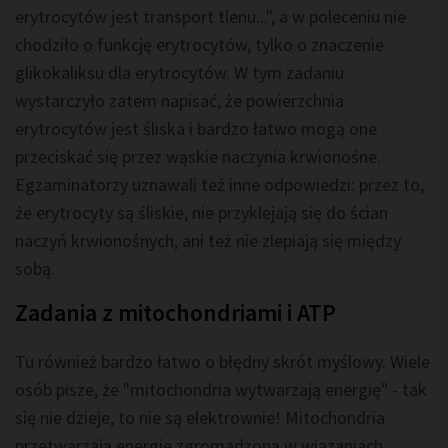
erytrocytów jest transport tlenu...", a w poleceniu nie
chodziło o funkcję erytrocytów, tylko o znaczenie
glikokaliksu dla erytrocytów. W tym zadaniu
wystarczyło zatem napisać, że powierzchnia
erytrocytów jest śliska i bardzo łatwo mogą one
przeciskać się przez wąskie naczynia krwionośne.
Egzaminatorzy uznawali też inne odpowiedzi: przez to,
że erytrocyty są śliskie, nie przyklejają się do ścian
naczyń krwionośnych, ani też nie zlepiają się między
sobą.
Zadania z mitochondriami i ATP
Tu również bardzo łatwo o błędny skrót myślowy. Wiele
osób pisze, że "mitochondria wytwarzają energię" - tak
się nie dzieje, to nie są elektrownie! Mitochondria
przetwarzają energię zgromadzoną w wiązaniach