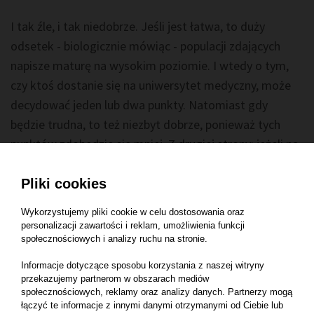
I tak źle, i tak niedobrze. Jeśli jest łatwa, to duży
odsetek - biologicznie mówiąc - populacji zdających
napisze maturę na wysokim poziomie. I wtedy o tym,
czy ktoś dostanie się na uniwersytet medyczny, może
decydować jeden lub dwa punkty. Natomiast gdy
będzie trudna, to też niezbyt dobrze, ponieważ tych
punktów zdobędzie się mniej. Z drugiej strony: jeżeli na
trudnej maturze zdobędziesz punkt w zadaniach, które
inni napiszą źle, zyskasz przewagę.
Pliki cookies
Pamiętaj, że arkusz maturalny nie składa się wyłącznie
Wykorzystujemy pliki cookie w celu dostosowania oraz
personalizacji zawartości i reklam, umożliwienia funkcji
z trudnych pytań. Zawsze znajdziesz w nim wiele zadań
społecznościowych i analizy ruchu na stronie.
naprawdę łatwych. Zresztą nie wszyscy zdający maturę
Informacje dotyczące sposobu korzystania z naszej witryny
z biologii marzą o uniwersytetach medycznych, na
przekazujemy partnerom w obszarach mediów
których wymagania są mocno wyśrubowane.
społecznościowych, reklamy oraz analizy danych. Partnerzy mogą
łączyć te informacje z innymi danymi otrzymanymi od Ciebie lub
Maturzyści wybierają się też na AWF, kosmetologię,