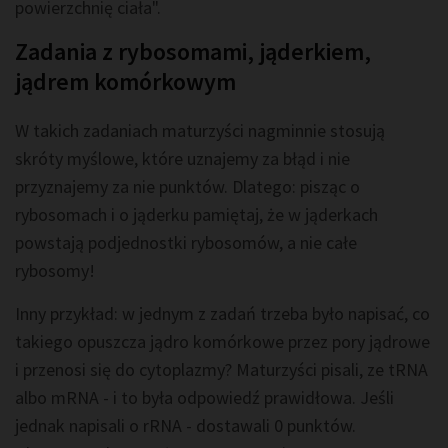
powierzchnię ciała".
Zadania z rybosomami, jąderkiem,
jądrem komórkowym
W takich zadaniach maturzyści nagminnie stosują
skróty myślowe, które uznajemy za błąd i nie
przyznajemy za nie punktów. Dlatego: pisząc o
rybosomach i o jąderku pamiętaj, że w jąderkach
powstają podjednostki rybosomów, a nie całe
rybosomy!
Inny przykład: w jednym z zadań trzeba było napisać, co
takiego opuszcza jądro komórkowe przez pory jądrowe
i przenosi się do cytoplazmy? Maturzyści pisali, ze tRNA
albo mRNA - i to była odpowiedź prawidłowa. Jeśli
jednak napisali o rRNA - dostawali 0 punktów.