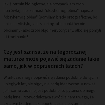
jakiś termin biologiczny, ale przypadkiem zrobi
literówkę - np. zamiast "oksyhemoglobina" napisze
"obsyhemoglobina" (pomijam błędy ortograficzne, bo
ani za stylistykę, ani za ortografię punktów nie
obcinamy) albo zrobi błąd merytoryczny, albo się pomyli
- i traci punkt!
Czy jest szansa, że na tegorocznej
maturze może pojawić się zadanie takie
samo, jak w poprzednich latach?
W arkuszu mogą pojawić się zdania podobne do tych z
ubiegłych lat, ale nigdy nie będą identyczne. A nawet
jeśli samo zadanie jest podobne, to pytania do niego
będą inne. Przewodnicząca zwróciła nam uwagę, że
częstym błędem, jaki popełniacie na egzaminie jest