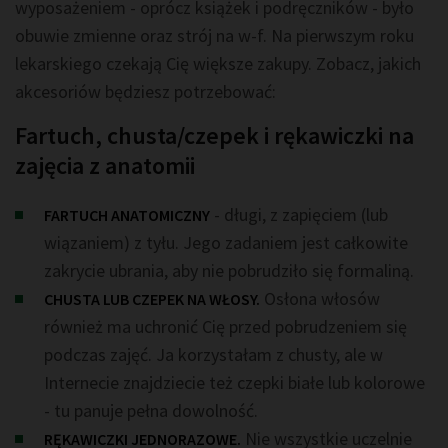
wyposażeniem - oprócz książek i podręczników - było
obuwie zmienne oraz strój na w-f. Na pierwszym roku
lekarskiego czekają Cię większe zakupy. Zobacz, jakich
akcesoriów będziesz potrzebować:
Fartuch, chusta/czepek i rękawiczki na
zajęcia z anatomii
- długi, z zapięciem (lub
FARTUCH ANATOMICZNY
wiązaniem) z tyłu. Jego zadaniem jest całkowite
zakrycie ubrania, aby nie pobrudziło się formaliną.
Osłona włosów
CHUSTA LUB CZEPEK NA WŁOSY.
również ma uchronić Cię przed pobrudzeniem się
podczas zajęć. Ja korzystałam z chusty, ale w
Internecie znajdziecie też czepki białe lub kolorowe
- tu panuje pełna dowolność.
Nie wszystkie uczelnie
RĘKAWICZKI JEDNORAZOWE.