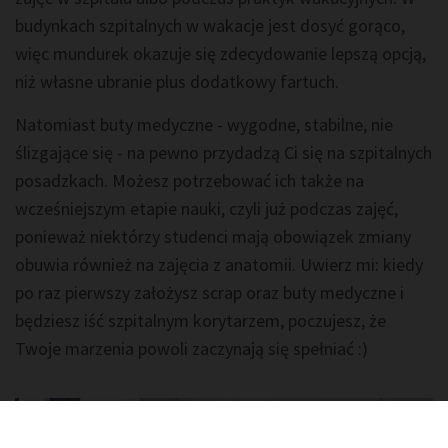
budynkach szpitalnych w wakacje jest dosyć gorąco,
więc mundurek okazuje się zdecydowanie lepszą opcją,
niż własne ubranie plus dodatkowy fartuch.
Natomiast buty medyczne - wygodne, stabilne, nie
ślizgające się - na pewno przydadzą Ci się na szpitalnych
posadzkach. Możesz potrzebować ich także na
wcześniejszym etapie nauki, czyli już podczas zajęć,
ponieważ niektórzy studenci mają obowiązek zmiany
obuwia również na zajęcia z anatomii. Uwierz mi: kiedy
po raz pierwszy założysz scrap oraz buty medyczne i
będziesz iść szpitalnym korytarzem, poczujesz, że
Twoje marzenia powoli zaczynają się spełniać :)