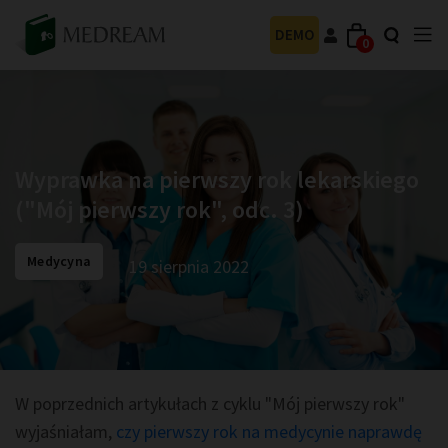
DEMO
0
Wyprawka na pierwszy rok lekarskiego
("Mój pierwszy rok", odc. 3)
Medycyna
19 sierpnia 2022
W poprzednich artykułach z cyklu "Mój pierwszy rok"
wyjaśniałam,
czy pierwszy rok na medycynie naprawdę