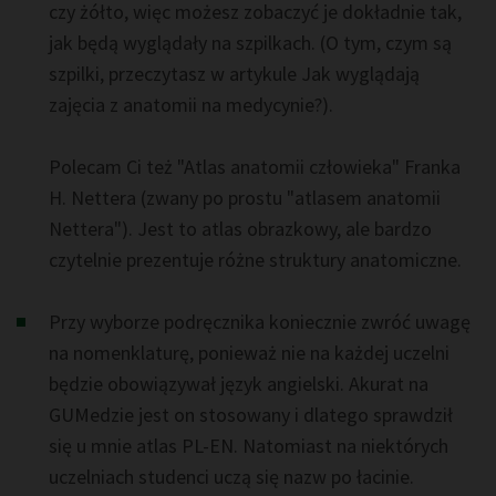
czy żółto, więc możesz zobaczyć je dokładnie tak,
jak będą wyglądały na szpilkach. (O tym, czym są
szpilki, przeczytasz w artykule
Jak wyglądają
zajęcia z anatomii na medycynie?
).
Polecam Ci też "Atlas anatomii człowieka" Franka
H. Nettera (zwany po prostu "atlasem anatomii
Nettera"). Jest to atlas obrazkowy, ale bardzo
czytelnie prezentuje różne struktury anatomiczne.
Przy wyborze podręcznika koniecznie zwróć uwagę
na nomenklaturę, ponieważ nie na każdej uczelni
będzie obowiązywał język angielski. Akurat na
GUMedzie jest on stosowany i dlatego sprawdził
się u mnie atlas PL-EN. Natomiast na niektórych
uczelniach studenci uczą się nazw po łacinie.