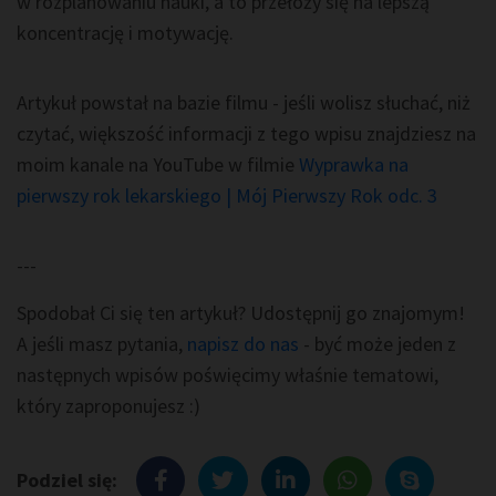
w rozplanowaniu nauki, a to przełoży się na lepszą
koncentrację i motywację.
Artykuł powstał na bazie filmu - jeśli wolisz słuchać, niż
czytać, większość informacji z tego wpisu znajdziesz na
moim kanale na YouTube w filmie
Wyprawka na
pierwszy rok lekarskiego | Mój Pierwszy Rok odc. 3
---
Spodobał Ci się ten artykuł? Udostępnij go znajomym!
A jeśli masz pytania,
napisz do nas
- być może jeden z
następnych wpisów poświęcimy właśnie tematowi,
który zaproponujesz :)
Podziel się: