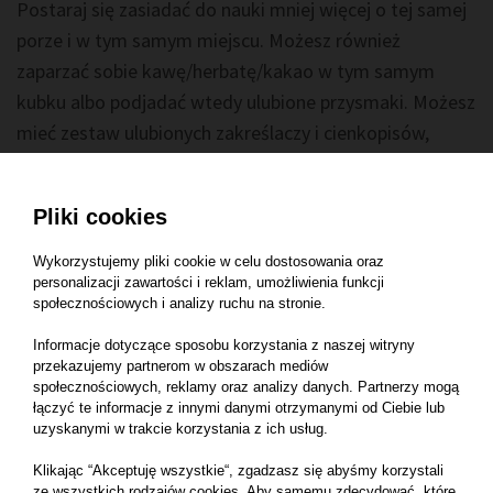
Postaraj się zasiadać do nauki mniej więcej o tej samej
porze i w tym samym miejscu. Możesz również
zaparzać sobie kawę/herbatę/kakao w tym samym
kubku albo podjadać wtedy ulubione przysmaki. Możesz
mieć zestaw ulubionych zakreślaczy i cienkopisów,
ulubiony zeszyt itp. Wszystko po to, aby wysłać do
mózgu sygnał: teraz zaczynamy naukę. Umysł to lubi,
Pliki cookies
ponieważ dzięki temu nie musi tracić ani czasu, ani
energii na przystosowywanie się do sytuacji - odbiera
Wykorzystujemy pliki cookie w celu dostosowania oraz
personalizacji zawartości i reklam, umożliwienia funkcji
prosty sygnał: zaczynamy naukę, trzeba się
społecznościowych i analizy ruchu na stronie.
skoncentrować. Wtedy z każdym kolejnym dniem
wejście na odpowiedni poziom skupienia będzie coraz
Informacje dotyczące sposobu korzystania z naszej witryny
przekazujemy partnerom w obszarach mediów
łatwiejsze.
społecznościowych, reklamy oraz analizy danych. Partnerzy mogą
łączyć te informacje z innymi danymi otrzymanymi od Ciebie lub
Pamiętaj o regeneracji
uzyskanymi w trakcie korzystania z ich usług.
Klikając “Akceptuję wszystkie“, zgadzasz się abyśmy korzystali
Regeneracja jest niezwykle ważna - komputer pracujący
ze wszystkich rodzajów cookies. Aby samemu zdecydować, które