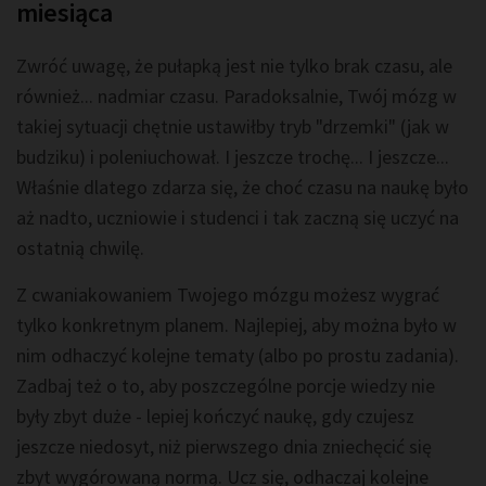
miesiąca
Zwróć uwagę, że pułapką jest nie tylko brak czasu, ale
również... nadmiar czasu. Paradoksalnie, Twój mózg w
takiej sytuacji chętnie ustawiłby tryb "drzemki" (jak w
budziku) i poleniuchował. I jeszcze trochę... I jeszcze...
Właśnie dlatego zdarza się, że choć czasu na naukę było
aż nadto, uczniowie i studenci i tak zaczną się uczyć na
ostatnią chwilę.
Z cwaniakowaniem Twojego mózgu możesz wygrać
tylko konkretnym planem. Najlepiej, aby można było w
nim odhaczyć kolejne tematy (albo po prostu zadania).
Zadbaj też o to, aby poszczególne porcje wiedzy nie
były zbyt duże - lepiej kończyć naukę, gdy czujesz
jeszcze niedosyt, niż pierwszego dnia zniechęcić się
zbyt wygórowaną normą. Ucz się, odhaczaj kolejne