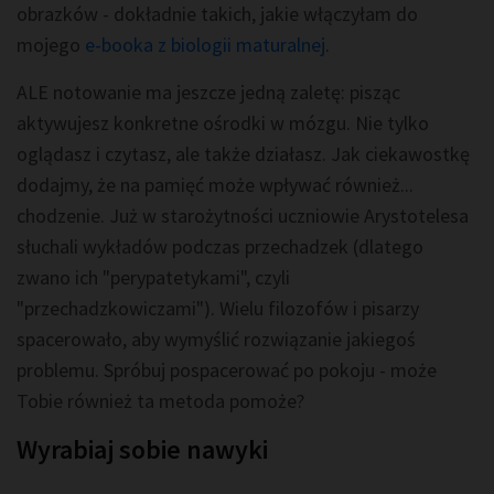
obrazków - dokładnie takich, jakie włączyłam do
mojego
e-booka z biologii maturalnej
.
ALE notowanie ma jeszcze jedną zaletę: pisząc
aktywujesz konkretne ośrodki w mózgu. Nie tylko
oglądasz i czytasz, ale także działasz. Jak ciekawostkę
dodajmy, że na pamięć może wpływać również...
chodzenie. Już w starożytności uczniowie Arystotelesa
słuchali wykładów podczas przechadzek (dlatego
zwano ich "perypatetykami", czyli
"przechadzkowiczami"). Wielu filozofów i pisarzy
spacerowało, aby wymyślić rozwiązanie jakiegoś
problemu. Spróbuj pospacerować po pokoju - może
Tobie również ta metoda pomoże?
Wyrabiaj sobie nawyki